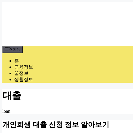
컨
텐
츠
로
건
너
뛰
기
메뉴
홈
금융정보
꿀정보
생활정보
대출
loan
개인회생 대출 신청 정보 알아보기